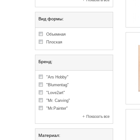
Показать все
Вид формы:
объемная
плоская
Бренд:
"Ars Hobby"
"Blumentag"
"Love2art"
"Mr. Carving"
"Mr.Painter"
Показать все
Материал: