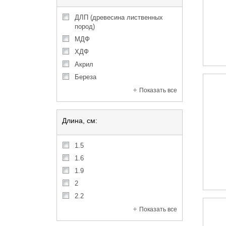
ДЛП (древесина лиственных
пород)
МДФ
ХДФ
акрил
береза
Показать все
Длина, см:
1.5
1.6
1.9
2
2.2
Показать все