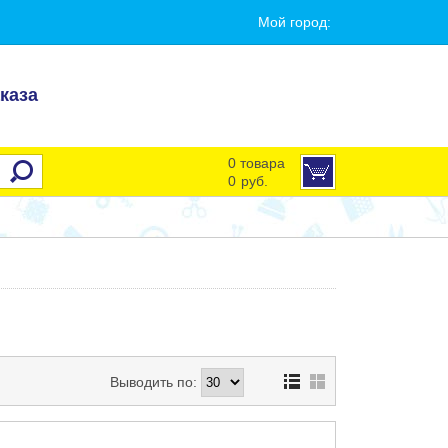
Мой город:
каза
0 товара
0
руб.
Выводить по: