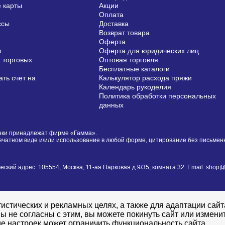
 карты
Акции
Оплата
ссы
Доставка
Возврат товара
Оферта
г
Оферта для юридических лиц
 торговых
Оптовая торговля
Бесплатные каталоги
ть счет на
Калькулятор расхода пряжи
Календарь рукоделия
Политика обработки персональных
данных
сунки принадлежат фирме «Гамма».
печатном виде и/или использование в любой форме, цитирование без письме
й адрес: 105554, Москва, 11-ая Парковая д.9/35, комната 32. Email: shop@i
истических и рекламных целях, а также для адаптации сай
ы не согласны с этим, вы можете покинуть сайт или измени
е настроек может ограничить функциональность сайта.