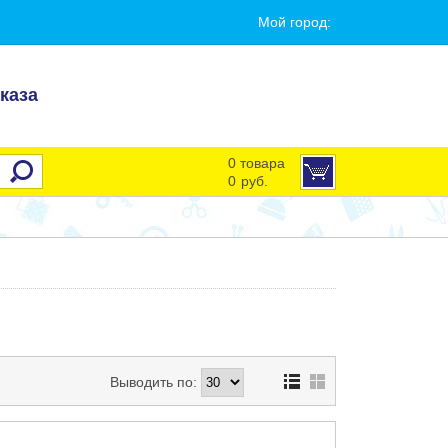
Мой город:
каза
0 товара
0
руб.
Выводить по: