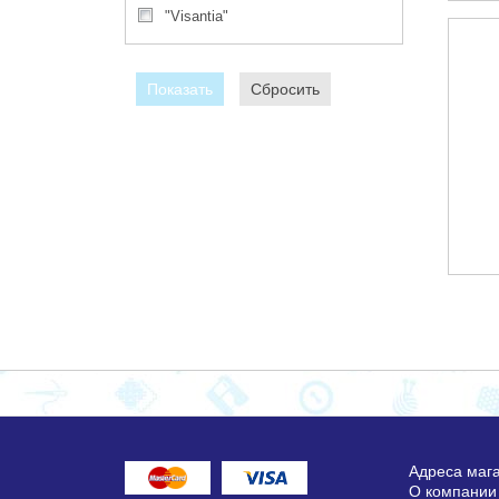
"Visantia"
Показать
Сбросить
Адреса маг
О компании