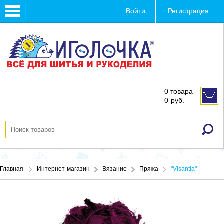
Toggle
Войти
Регистрация
navigation
0 товара
0
руб.
Главная
Интернет-магазин
Вязание
Пряжа
"Visantia"