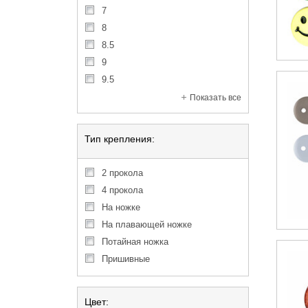
7
8
8.5
9
9.5
Показать все
Тип крепления:
2 прокола
4 прокола
на ножке
на плавающей ножке
потайная ножка
пришивные
Цвет: