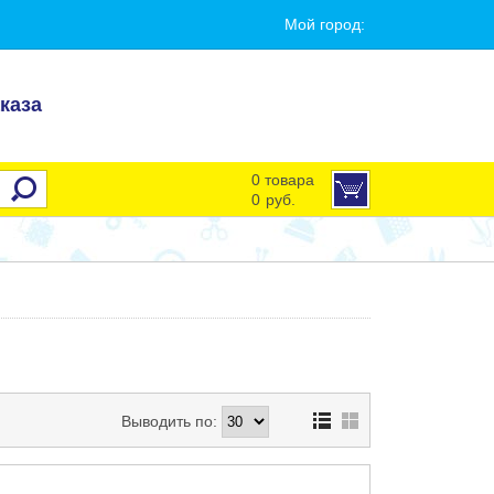
Мой город:
каза
0 товара
0
руб.
Выводить по: