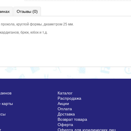
зинах
Отзывы (0)
2 прокола, круглой формы, диаметром 25 мм.
ардиганов, брюк, юбок и т.д.
азинов
Каталог
Распродажа
 карты
Акции
Оплата
ссы
Доставка
Возврат товара
Оферта
г
Оферта для юридических лиц