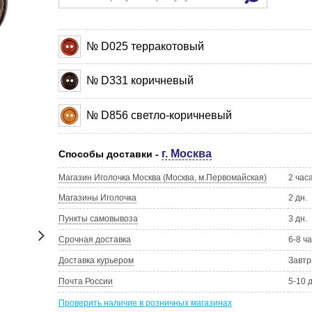
№ D025 терракотовый
№ D331 коричневый
№ D856 светло-коричневый
г. Москва
Способы доставки -
Магазин Иголочка Москва (Москва, м.Первомайская)
2 час
Магазины Иголочка
2 дн.
Пункты самовывоза
3 дн.
Срочная доставка
6-8 ч
Доставка курьером
Завтр
Почта России
5-10 
Проверить наличие в розничных магазинах