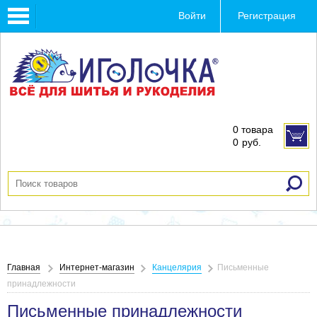
Toggle
Войти
Регистрация
navigation
0 товара
0
руб.
Главная
Интернет-магазин
Канцелярия
Письменные
принадлежности
Письменные принадлежности