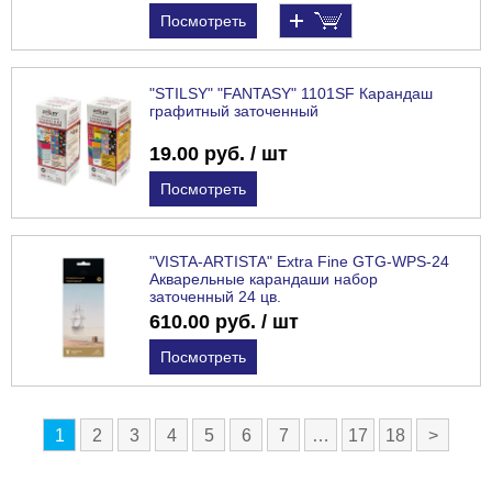
Посмотреть
"STILSY" "FANTASY" 1101SF Карандаш
графитный заточенный
19.00 руб. / шт
Посмотреть
"VISTA-ARTISTA" Extra Fine GTG-WPS-24
Акварельные карандаши набор
заточенный 24 цв.
610.00 руб. / шт
Посмотреть
1
2
3
4
5
6
7
…
17
18
>