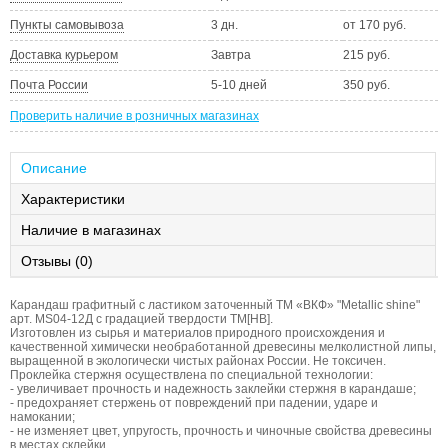
Пункты самовывоза
3 дн.
от 170 руб.
Доставка курьером
Завтра
215 руб.
Почта России
5-10 дней
350 руб.
Проверить наличие в розничных магазинах
Описание
Характеристики
Наличие в магазинах
Отзывы (0)
Карандаш графитный с ластиком заточенный ТМ «ВКФ» "Metallic shine"
арт. MS04-12Д с градацией твердости ТМ[НВ].
Изготовлен из сырья и материалов природного происхождения и
качественной химически необработанной древесины мелколистной липы,
выращенной в экологически чистых районах России. Не токсичен.
Проклейка стержня осуществлена по специальной технологии:
- увеличивает прочность и надежность заклейки стержня в карандаше;
- предохраняет стержень от повреждений при падении, ударе и
намокании;
- не изменяет цвет, упругость, прочность и чиночные свойства древесины
в местах склейки.