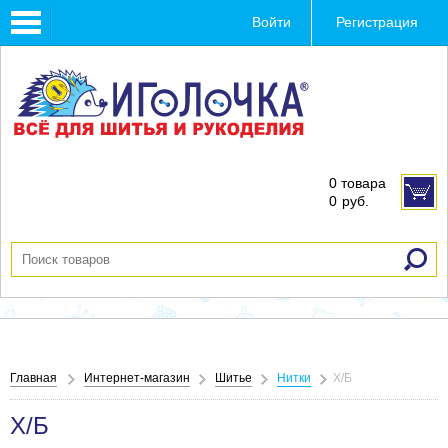
Toggle
Войти
Регистрация
navigation
0 товара
0
руб.
Главная
Интернет-магазин
Шитье
Нитки
Х/Б
Х/Б