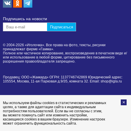
Подпишиcь на новости
© 2004-2026 «Иголочка». Все права на фото, тексты, рисунки
принадлежат фирме «Гамма».
Полное или частичное копирование, воспроизведение в печатном виде и/
или использование в любой форме, цитирование без письменного
разрешения правообладателя запрещено.
Продавец: ООО «Жаккард» ОГРН: 1137746742869 Юридический адрес:
105554, Москва, 11-ая Парковая д.9/35, комната 32. Email: shop@igla.ru
Мы используем файлы cookies в статистических и рекламных
целях, а также для адаптации сайта к индивидуальным
потребностям пользователей. Если вы не согласны с этим,
вы можете покинуть сайт или изменить настройки,
касающиеся cookies в вашем браузере. Изменение настроек
может ограничить функциональность сайта.