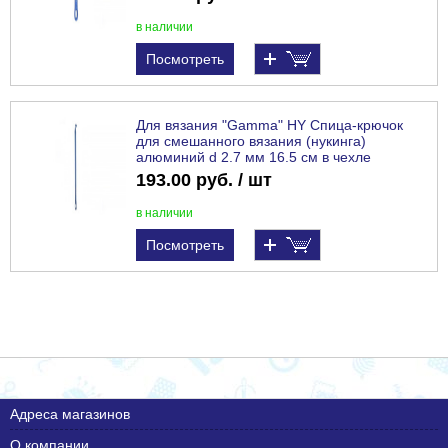
в наличии
Посмотреть
Для вязания "Gamma" HY Спица-крючок
для смешанного вязания (нукинга)
алюминий d 2.7 мм 16.5 см в чехле
голубой
193.00 руб. / шт
в наличии
Посмотреть
Адреса магазинов
О компании