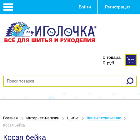
Toggle
Войти
Регистрация
navigation
0 товара
0
руб.
Главная
Интернет-магазин
Шитье
Ленты технические
Косая бейка
Косая бейка