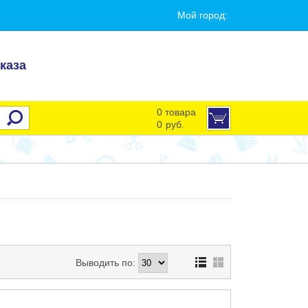
Мой город:
каза
0 товара
0
руб.
Выводить по: