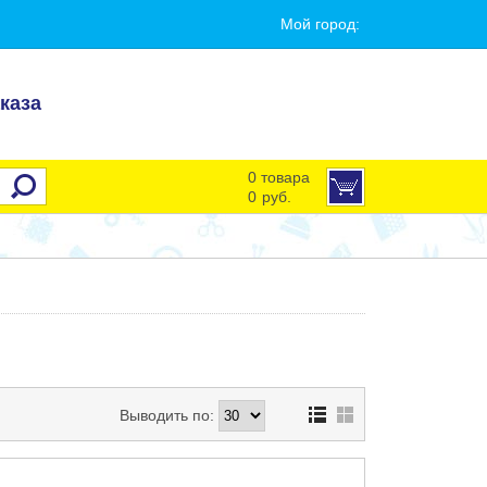
Мой город:
каза
0 товара
0
руб.
Выводить по: