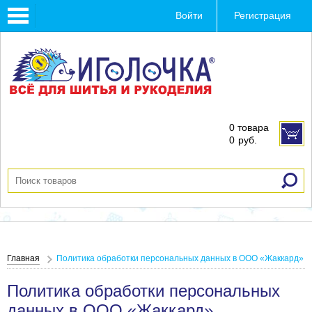
Toggle
Войти
Регистрация
navigation
0 товара
0
руб.
Главная
Политика обработки персональных данных в ООО «Жаккард»
Политика обработки персональных
данных в ООО «Жаккард»