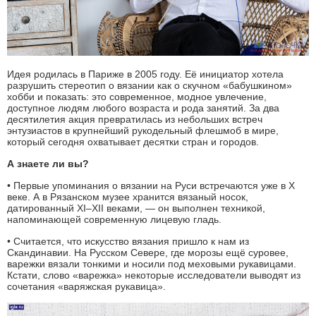
Идея родилась в Париже в 2005 году. Её инициатор хотела
разрушить стереотип о вязании как о скучном «бабушкином»
хобби и показать: это современное, модное увлечение,
доступное людям любого возраста и рода занятий. За два
десятилетия акция превратилась из небольших встреч
энтузиастов в крупнейший рукодельный флешмоб в мире,
который сегодня охватывает десятки стран и городов.
А знаете ли вы?
• Первые упоминания о вязании на Руси встречаются уже в X
веке. А в Рязанском музее хранится вязаный носок,
датированный XI–XII веками, — он выполнен техникой,
напоминающей современную лицевую гладь.
• Считается, что искусство вязания пришло к нам из
Скандинавии. На Русском Севере, где морозы ещё суровее,
варежки вязали тонкими и носили под меховыми рукавицами.
Кстати, слово «варежка» некоторые исследователи выводят из
сочетания «варяжская рукавица».