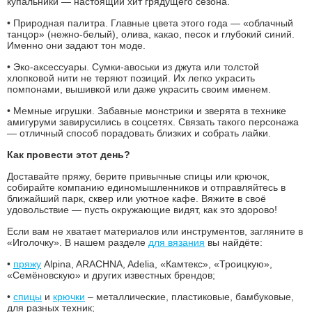
купальники — настоящий хит грядущего сезона.
• Природная палитра. Главные цвета этого года — «облачный
танцор» (нежно-белый), олива, какао, песок и глубокий синий.
Именно они задают тон моде.
• Эко-аксессуары. Сумки-авоськи из джута или толстой
хлопковой нити не теряют позиций. Их легко украсить
помпонами, вышивкой или даже украсить своим именем.
• Мемные игрушки. Забавные монстрики и зверята в технике
амигуруми завирусились в соцсетях. Связать такого персонажа
— отличный способ порадовать близких и собрать лайки.
Как провести этот день?
Доставайте пряжу, берите привычные спицы или крючок,
собирайте компанию единомышленников и отправляйтесь в
ближайший парк, сквер или уютное кафе. Вяжите в своё
удовольствие — пусть окружающие видят, как это здорово!
Если вам не хватает материалов или инструментов, загляните в
«Иголочку». В нашем разделе
для вязания
вы найдёте:
•
пряжу
Alpina, ARACHNA, Adelia, «Камтекс», «Троицкую»,
«Семёновскую» и других известных брендов;
•
спицы
и
крючки
– металлические, пластиковые, бамбуковые,
для разных техник;