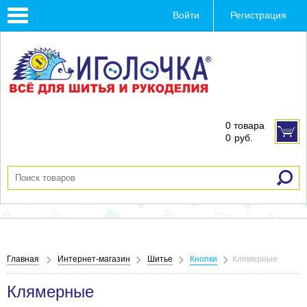
Toggle
Войти
Регистрация
navigation
0 товара
0
руб.
Главная
Интернет-магазин
Шитье
Кнопки
Клямерные
Клямерные