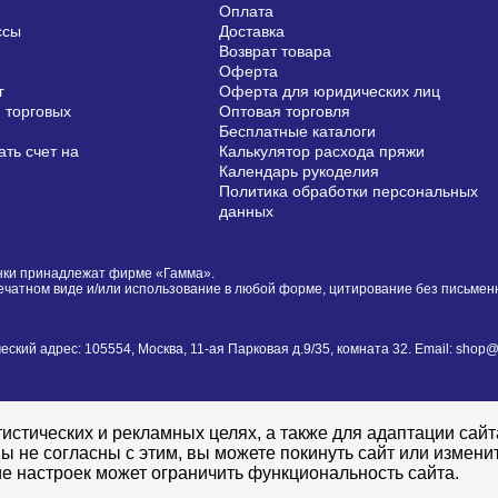
Оплата
ссы
Доставка
Возврат товара
Оферта
г
Оферта для юридических лиц
 торговых
Оптовая торговля
Бесплатные каталоги
ть счет на
Калькулятор расхода пряжи
Календарь рукоделия
Политика обработки персональных
данных
сунки принадлежат фирме «Гамма».
печатном виде и/или использование в любой форме, цитирование без письме
й адрес: 105554, Москва, 11-ая Парковая д.9/35, комната 32. Email: shop@i
истических и рекламных целях, а также для адаптации сай
ы не согласны с этим, вы можете покинуть сайт или измени
е настроек может ограничить функциональность сайта.