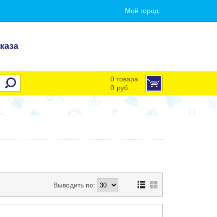
Мой город:
каза
0 товара
0
руб.
Выводить по: