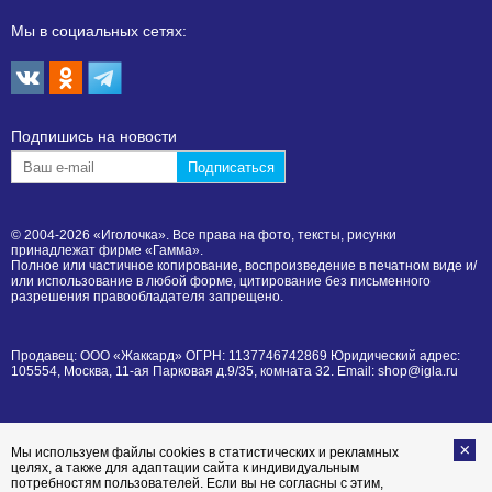
Мы в социальных сетях:
Подпишиcь на новости
© 2004-2026 «Иголочка». Все права на фото, тексты, рисунки
принадлежат фирме «Гамма».
Полное или частичное копирование, воспроизведение в печатном виде и/
или использование в любой форме, цитирование без письменного
разрешения правообладателя запрещено.
Продавец: ООО «Жаккард» ОГРН: 1137746742869 Юридический адрес:
105554, Москва, 11-ая Парковая д.9/35, комната 32. Email: shop@igla.ru
Мы используем файлы cookies в статистических и рекламных
целях, а также для адаптации сайта к индивидуальным
потребностям пользователей. Если вы не согласны с этим,