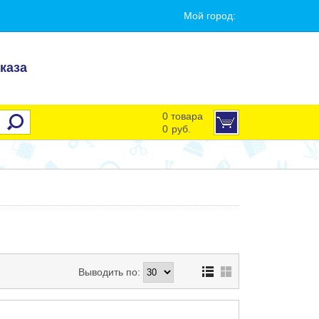
Мой город:
каза
0 товара
0
руб.
Выводить по: