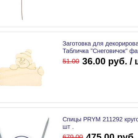
Заготовка для декорирова
Табличка "Снеговичок" фан
36.00 руб. /
51
.00
Спицы PRYM 211292 круго
шт .
475.00 руб.
679
.00