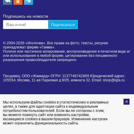
Подпишиcь на новости
© 2004-2026 «Иголочка». Все права на фото, тексты, рисунки
принадлежат фирме «Гамма».
Полное или частичное копирование, воспроизведение в печатном виде и/
или использование в любой форме, цитирование без письменного
разрешения правообладателя запрещено.
Продавец: ООО «Жаккард» ОГРН: 1137746742869 Юридический адрес:
105554, Москва, 11-ая Парковая д.9/35, комната 32. Email: shop@igla.ru
Мы используем файлы cookies в статистических и рекламных
целях, а также для адаптации сайта к индивидуальным
потребностям пользователей. Если вы не согласны с этим,
вы можете покинуть сайт или изменить настройки,
касающиеся cookies в вашем браузере. Изменение настроек
может ограничить функциональность сайта.