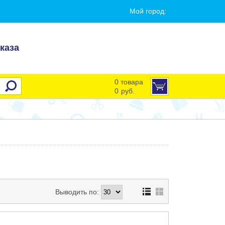
Мой город:
каза
0 товара
0
руб.
Выводить по: