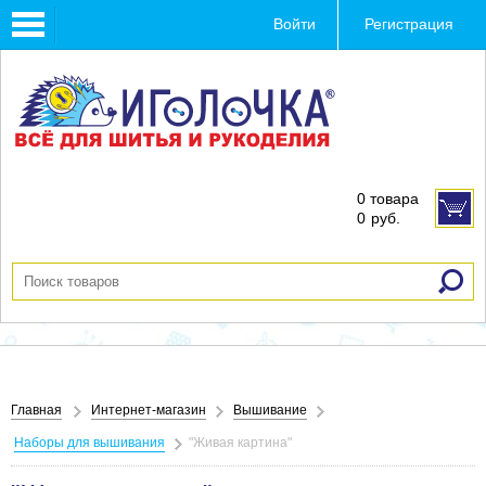
Toggle
Войти
Регистрация
navigation
0 товара
0
руб.
Главная
Интернет-магазин
Вышивание
Наборы для вышивания
"Живая картина"