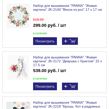
Набор для вышивания "PANNA" "Живая
картина" JK-2140 "Венок из роз" 17 х 17 см
518
.00
299.00 руб. / шт
в наличии
Посмотреть
Набор для вышивания "PANNA" "Живая
картина" JK-2172 "Девушка с букетом" 15 х
17.5 см
539.00 руб. / шт
в наличии
Посмотреть
Набор для вышивания "PANNA" "Живая
картина" JK-2218 "Брошь. Кот в радужных