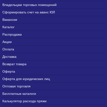
Владельцам торговых помещений
Сформировать счет на аванс ЮЛ
Вакансии
Каталог
Распродажа
Акции
Оплата
Доставка
Возврат товара
Оферта
Оферта для юридических лиц
Оптовая торговля
Бесплатные каталоги
Калькулятор расхода пряжи