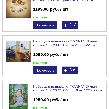
1199.00 руб. / шт
в наличии
Посмотреть
Набор для вышивания "PANNA" "Живая
картина" JK-2037 "Охотник" 25 х 22 см
1069.00 руб. / шт
в наличии
Посмотреть
Набор для вышивания "PANNA" "Живая
картина" JK-2072 "Оберег Лада" 22 х 29 см
1259.00 руб. / шт
в наличии