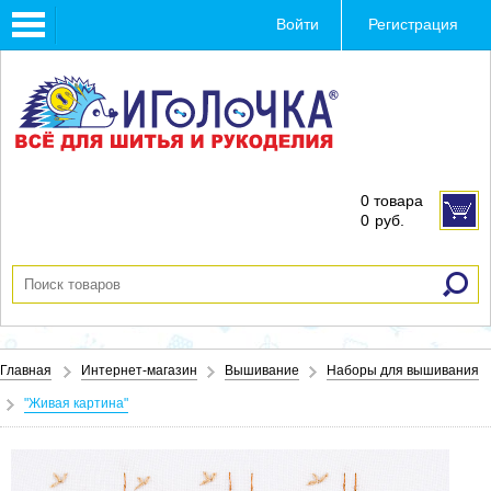
Toggle
Войти
Регистрация
navigation
0 товара
0
руб.
Главная
Интернет-магазин
Вышивание
Наборы для вышивания
"Живая картина"