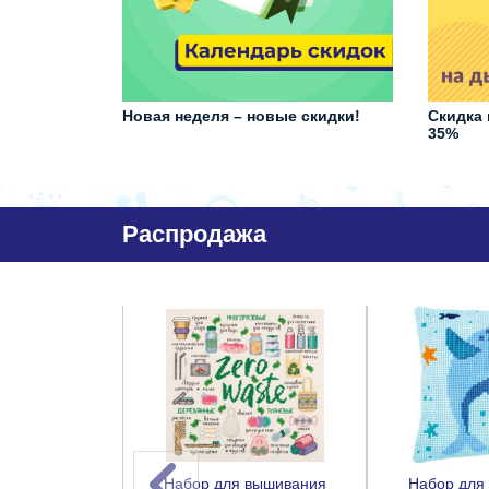
Новая неделя – новые скидки!
Скидка 
35%
Распродажа
 FRL-06
Набор для вышивания
Набор для