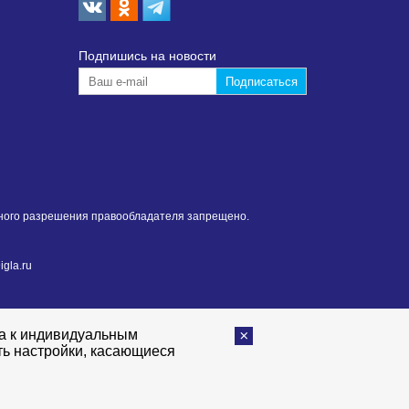
Подпишиcь на новости
нного разрешения правообладателя запрещено.
gla.ru
та к индивидуальным
ть настройки, касающиеся