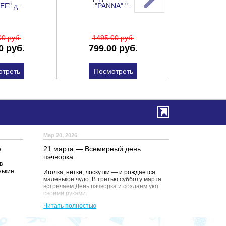
EF" д..
"PANNA" "..
разборные
00 руб.
1495
.00 руб.
531
.0
0 руб.
799
.00 руб.
372
.0
отреть
Посмотреть
Посм
Мар 20, 2026
я
21 марта — Всемирный день
пэчворка
в
нькие
Иголка, нитки, лоскутки — и рождается
маленькое чудо. В третью субботу марта
встречаем День пэчворка и создаем уют
своими руками.
Читать полностью