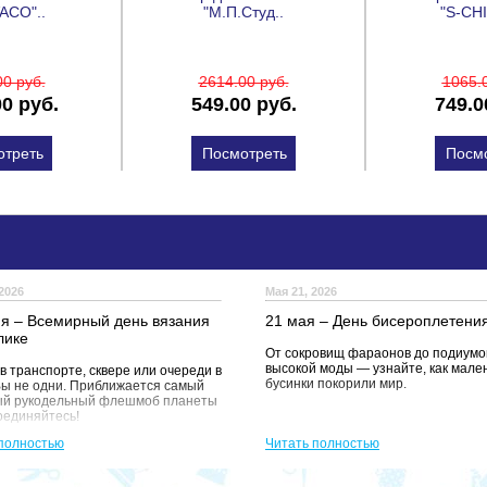
ACO"..
"М.П.Студ..
"S-CHI
00 руб.
2614
.00 руб.
1065
.
00 руб.
549
.00 руб.
749
.0
отреть
Посмотреть
Посм
2026
Мая 21, 2026
я – Всемирный день вязания
21 мая – День бисероплетени
лике
От сокровищ фараонов до подиумо
высокой моды — узнайте, как мале
в транспорте, сквере или очереди в
бусинки покорили мир.
ы не одни. Приближается самый
ый рукодельный флешмоб планеты
оединяйтесь!
полностью
Читать полностью