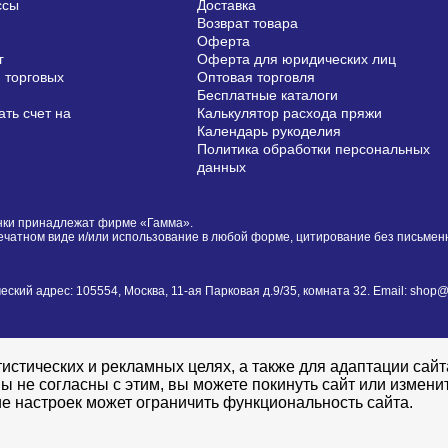
ссы
Доставка
Возврат товара
Оферта
г
Оферта для юридических лиц
 торговых
Оптовая торговля
Бесплатные каталоги
ть счет на
Калькулятор расхода пряжи
Календарь рукоделия
Политика обработки персональных
данных
сунки принадлежат фирме «Гамма».
печатном виде и/или использование в любой форме, цитирование без письме
й адрес: 105554, Москва, 11-ая Парковая д.9/35, комната 32. Email: shop@i
истических и рекламных целях, а также для адаптации сай
ы не согласны с этим, вы можете покинуть сайт или измени
е настроек может ограничить функциональность сайта.