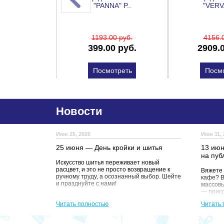
я текс..
"PANNA" P..
"VERV
0 руб.
1193
.00 руб.
4156
.
0 руб.
399
.00 руб.
2909
.
отреть
Посмотреть
Посм
Новости
Июн 25, 2026
Июн 11, 
25 июня — День кройки и шитья
13 июн
на пуб
Искусство шитья переживает новый
расцвет, и это не просто возвращение к
Вяжете 
ручному труду, а осознанный выбор. Шейте
кафе? В
и празднуйте с нами!
массов
— прис
Читать полностью
Читать 