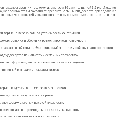
иленных двусторонних подложек диаметром 36 см и толщиной 3,2 мм. Изделия
а, не прогибаются и сохраняют презентабельный вид десерта при подаче и п
выездных мероприятий и станет практичным элементом в арсенале начинающ
 торт и не переживать за устойчивость конструкции.
декорирования и сборки на ровной, прочной поверхности.
 заказов и кейтеринга благодаря надёжности и удобству транспортировки.
одачу десертов на банкетах и семейных торжествах.
 вместе с формами, кондитерскими мешками и насадками.
 витринной выкладки и доставки тортов.
атериал выдерживают вес торта без прогибов.
ется, крем и глазурь ложатся ровно.
храняют форму даже при высокой влажности.
 позволяют легко перемещать торт без риска смещения.