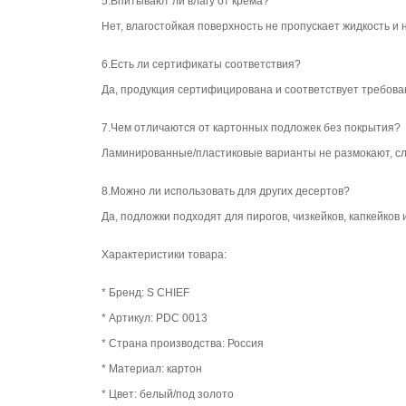
5.Впитывают ли влагу от крема?
Нет, влагостойкая поверхность не пропускает жидкость и
6.Есть ли сертификаты соответствия?
Да, продукция сертифицирована и соответствует требова
7.Чем отличаются от картонных подложек без покрытия?
Ламинированные/пластиковые варианты не размокают, сл
8.Можно ли использовать для других десертов?
Да, подложки подходят для пирогов, чизкейков, капкейков
Характеристики товара:
* Бренд: S CHIEF
* Артикул: PDC 0013
* Страна производства: Россия
* Материал: картон
* Цвет: белый/под золото