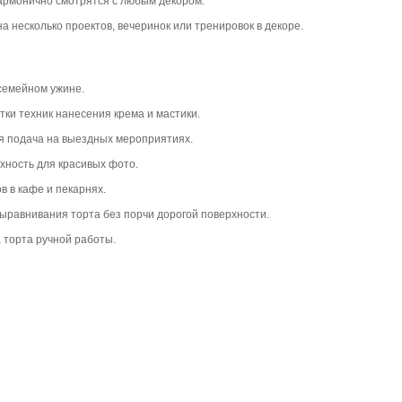
гармонично смотрятся с любым декором.
на несколько проектов, вечеринок или тренировок в декоре.
 семейном ужине.
отки техник нанесения крема и мастики.
ая подача на выездных мероприятиях.
хность для красивых фото.
в в кафе и пекарнях.
 выравнивания торта без порчи дорогой поверхности.
а торта ручной работы.