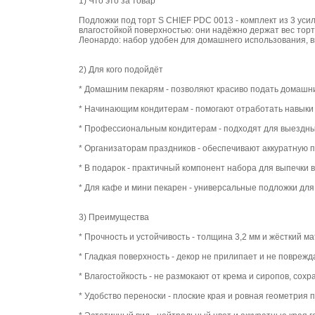
1) Что это за товар
Подложки под торт S CHIEF PDC 0013 - комплект из 3 ус
влагостойкой поверхностью: они надёжно держат вес торт
Леонардо: набор удобен для домашнего использования, 
2) Для кого подойдёт
* Домашним пекарям - позволяют красиво подать домашний
* Начинающим кондитерам - помогают отработать навыки 
* Профессиональным кондитерам - подходят для выездных
* Организаторам праздников - обеспечивают аккуратную п
* В подарок - практичный компонент набора для выпечки
* Для кафе и мини пекарен - универсальные подложки для
3) Преимущества
* Прочность и устойчивость - толщина 3,2 мм и жёсткий м
* Гладкая поверхность - декор не прилипает и не поврежда
* Влагостойкость - не размокают от крема и сиропов, со
* Удобство переноски - плоские края и ровная геометрия