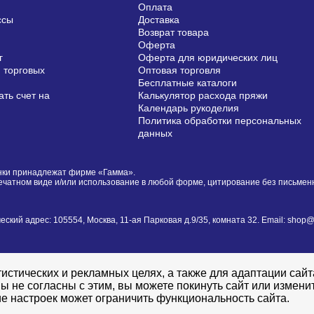
Оплата
ссы
Доставка
Возврат товара
Оферта
г
Оферта для юридических лиц
 торговых
Оптовая торговля
Бесплатные каталоги
ть счет на
Калькулятор расхода пряжи
Календарь рукоделия
Политика обработки персональных
данных
сунки принадлежат фирме «Гамма».
печатном виде и/или использование в любой форме, цитирование без письме
й адрес: 105554, Москва, 11-ая Парковая д.9/35, комната 32. Email: shop@i
истических и рекламных целях, а также для адаптации сай
ы не согласны с этим, вы можете покинуть сайт или измени
е настроек может ограничить функциональность сайта.