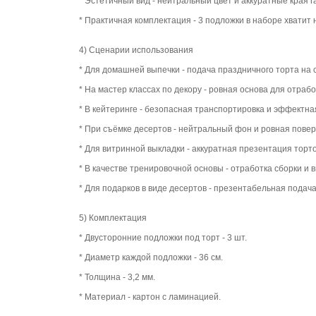
* Эстетичный вид - нейтральный цвет и аккуратные края 
* Практичная комплектация - 3 подложки в наборе хватит 
4) Сценарии использования
* Для домашней выпечки - подача праздничного торта на
* На мастер классах по декору - ровная основа для отраб
* В кейтеринге - безопасная транспортировка и эффектн
* При съёмке десертов - нейтральный фон и ровная повер
* Для витринной выкладки - аккуратная презентация торто
* В качестве тренировочной основы - отработка сборки и
* Для подарков в виде десертов - презентабельная подач
5) Комплектация
* Двусторонние подложки под торт - 3 шт.
* Диаметр каждой подложки - 36 см.
* Толщина - 3,2 мм.
* Материал - картон с ламинацией.