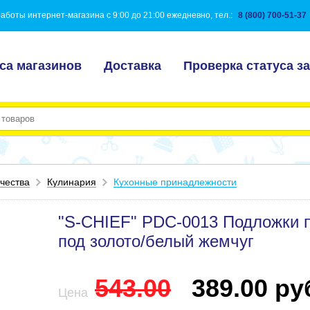
аботы интернет-магазина с 9:00 до 21:00 ежедневно, тел.:
8 (800) 700-51-37
са магазинов
Доставка
Проверка статуса за
чества
Кулинария
Кухонные принадлежности
"S-CHIEF" PDC-0013 Подложки по
под золото/белый жемчуг
543.00
389.00 руб
Цена