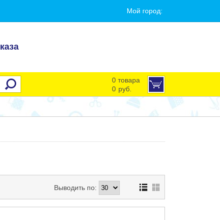
Мой город:
каза
0 товара
0
руб.
Выводить по: