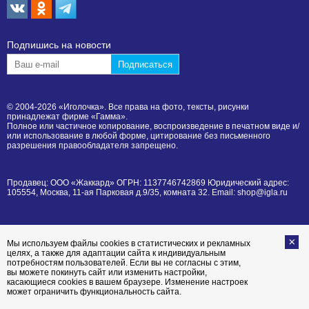
Подпишиcь на новости
© 2004-2026 «Иголочка». Все права на фото, тексты, рисунки
принадлежат фирме «Гамма».
Полное или частичное копирование, воспроизведение в печатном виде и/
или использование в любой форме, цитирование без письменного
разрешения правообладателя запрещено.
Продавец: ООО «Жаккард» ОГРН: 1137746742869 Юридический адрес:
105554, Москва, 11-ая Парковая д.9/35, комната 32. Email: shop@igla.ru
Мы используем файлы cookies в статистических и рекламных
целях, а также для адаптации сайта к индивидуальным
потребностям пользователей. Если вы не согласны с этим,
вы можете покинуть сайт или изменить настройки,
касающиеся cookies в вашем браузере. Изменение настроек
может ограничить функциональность сайта.