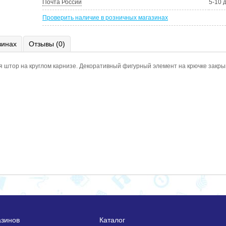
Почта России
5-10 
Проверить наличие в розничных магазинах
зинах
Отзывы (0)
я штор на круглом карнизе. Декоративный фигурный элемент на крючке закры
азинов
Каталог