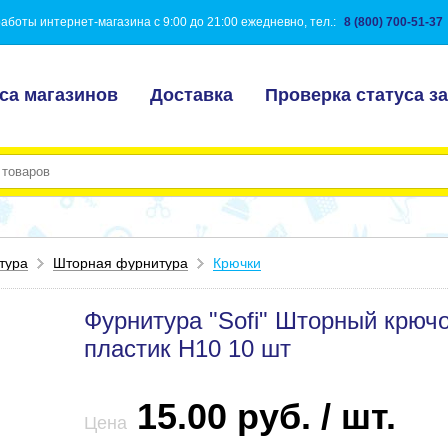
аботы интернет-магазина с 9:00 до 21:00 ежедневно, тел.:
8 (800) 700-51-37
са магазинов
Доставка
Проверка статуса за
тура
Шторная фурнитура
Крючки
Фурнитура "Sofi" Шторный крючо
пластик H10 10 шт
15.00 руб. / шт.
Цена