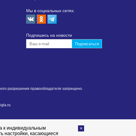
Мы в социальных сетях:
Подпишиcь на новости
нного разрешения правообладателя запрещено.
gla.ru
та к индивидуальным
ть настройки, касающиеся