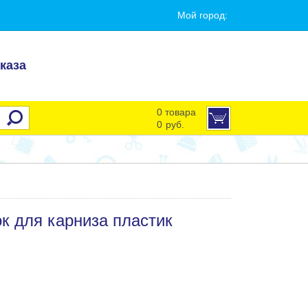
Мой город:
каза
0 товара
0
руб.
к для карниза пластик