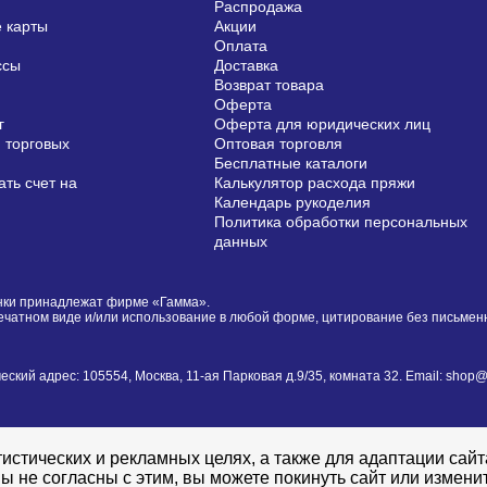
Распродажа
 карты
Акции
Оплата
ссы
Доставка
Возврат товара
Оферта
г
Оферта для юридических лиц
 торговых
Оптовая торговля
Бесплатные каталоги
ть счет на
Калькулятор расхода пряжи
Календарь рукоделия
Политика обработки персональных
данных
сунки принадлежат фирме «Гамма».
печатном виде и/или использование в любой форме, цитирование без письме
й адрес: 105554, Москва, 11-ая Парковая д.9/35, комната 32. Email: shop@i
истических и рекламных целях, а также для адаптации сай
ы не согласны с этим, вы можете покинуть сайт или измени