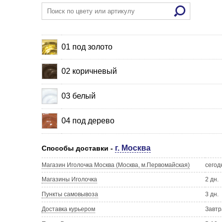
01 под золото
02 коричневый
03 белый
04 под дерево
г. Москва
Способы доставки -
Магазин Иголочка Москва (Москва, м.Первомайская)
сегод
Магазины Иголочка
2 дн.
Пункты самовывоза
3 дн.
Доставка курьером
Завтр