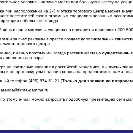
зательное условие - наличие места под большую вывеску на улице 
ка при расположении на 2-3 м этаже торгового центра может знач
кает посетителей своим огромным специализированным ассортимен
ерритории небольшого города.
 день в наши магазины специально приходят и приезжают 200-500
газин за счет рекламы в прессе создает дополнительный клиентск
емость торгового центра.
венно, именно поэтому мы всегда рассчитываем на
существенные
я арендного договора.
ря на кризисные явления в российской экономике, мы
очень
тверд
ны и не прогнозируем падения спроса на предлагаемые нами това
тный телефон (495) 974-31-21 (
Только для звонков по вопроса
: arenda@firma-gamma.ru
 по этому e-mail можно запросить подробную презентацию сети ма