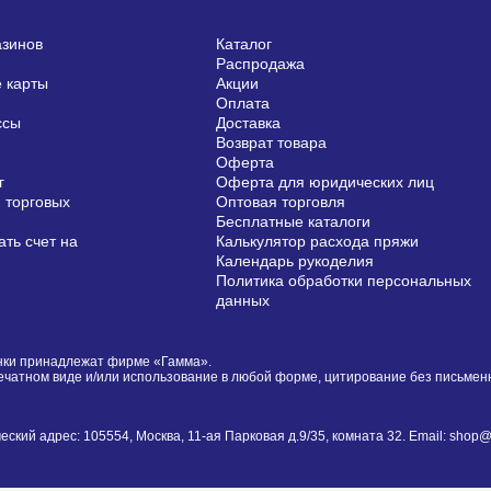
азинов
Каталог
Распродажа
 карты
Акции
Оплата
ссы
Доставка
Возврат товара
Оферта
г
Оферта для юридических лиц
 торговых
Оптовая торговля
Бесплатные каталоги
ть счет на
Калькулятор расхода пряжи
Календарь рукоделия
Политика обработки персональных
данных
сунки принадлежат фирме «Гамма».
печатном виде и/или использование в любой форме, цитирование без письме
й адрес: 105554, Москва, 11-ая Парковая д.9/35, комната 32. Email: shop@i