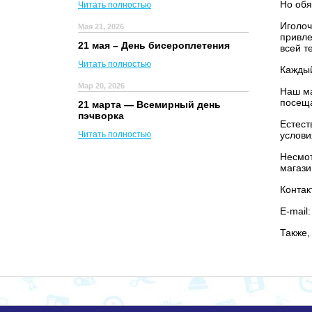
Но обя
Читать полностью
Иголоч
Мая 21, 2026
привле
21 мая – День бисероплетения
всей т
Читать полностью
Каждый
Мар 20, 2026
Наш ма
посеща
21 марта — Всемирный день
пэчворка
Естест
Читать полностью
услови
Несмот
магази
Контак
E-mail
Также,