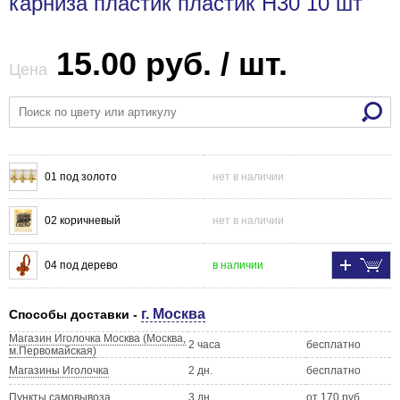
карниза пластик пластик H30 10 шт
15.00 руб. / шт.
Цена
01 под золото
нет в наличии
02 коричневый
нет в наличии
04 под дерево
в наличии
г. Москва
Способы доставки -
Магазин Иголочка Москва (Москва,
2 часа
бесплатно
м.Первомайская)
Магазины Иголочка
2 дн.
бесплатно
Пункты самовывоза
3 дн.
от 170 руб.