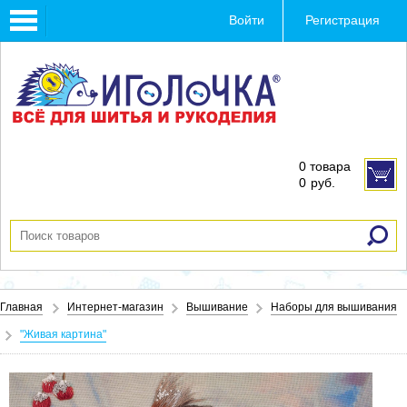
Toggle
Войти
Регистрация
navigation
0 товара
0
руб.
Главная
Интернет-магазин
Вышивание
Наборы для вышивания
"Живая картина"