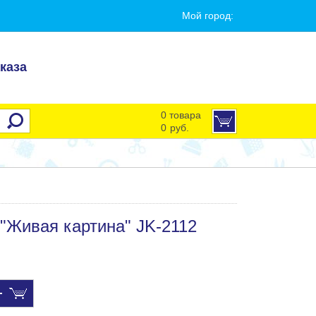
Мой город:
каза
0 товара
0
руб.
"Живая картина" JK-2112