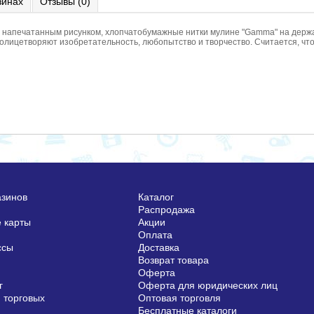
зинах
Отзывы (0)
 с напечатанным рисунком, хлопчатобумажные нитки мулине "Gamma" на держ
лицетворяют изобретательность, любопытство и творчество. Считается, чт
азинов
Каталог
Распродажа
 карты
Акции
Оплата
ссы
Доставка
Возврат товара
Оферта
г
Оферта для юридических лиц
 торговых
Оптовая торговля
Бесплатные каталоги