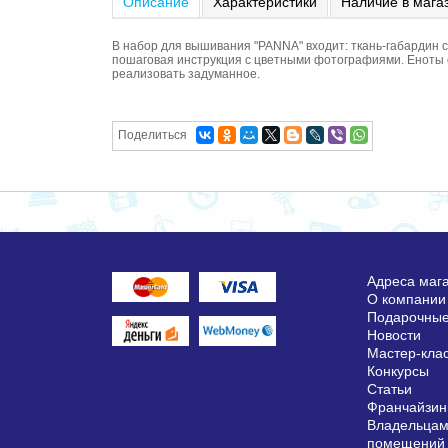
Описание
Характеристики
Наличие в мага
В набор для вышивания "PANNA" входит: ткань-габардин
пошаговая инструкция с цветными фотографиями. Еноты о
реализовать задуманное.
Поделиться
Адреса маг
О компании
Подарочные
Новости
Мастер-кла
Конкурсы
Статьи
Франчайзин
Владельцам
помещений