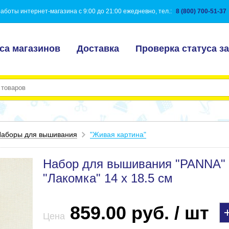
аботы интернет-магазина с 9:00 до 21:00 ежедневно, тел.:
8 (800) 700-51-37
са магазинов
Доставка
Проверка статуса за
аборы для вышивания
"Живая картина"
Набор для вышивания "PANNA" 
"Лакомка" 14 х 18.5 см
859.00 руб. / шт
Цена