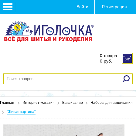
Toggle
Войти
Регистрация
navigation
0 товара
0
руб.
Главная
Интернет-магазин
Вышивание
Наборы для вышивания
"Живая картина"