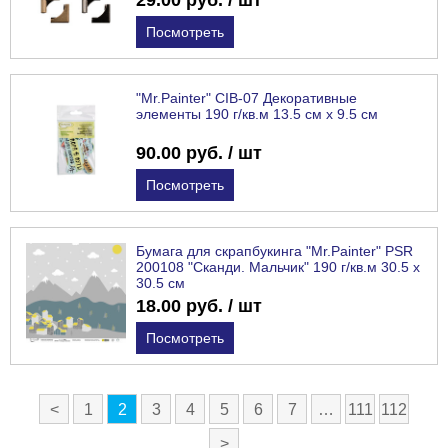
29.00 руб. / шт
Посмотреть
"Mr.Painter" CIB-07 Декоративные
элементы 190 г/кв.м 13.5 см х 9.5 см
90.00 руб. / шт
Посмотреть
Бумага для скрапбукинга "Mr.Painter" PSR
200108 "Сканди. Мальчик" 190 г/кв.м 30.5 x
30.5 см
18.00 руб. / шт
Посмотреть
<
1
2
3
4
5
6
7
…
111
112
>