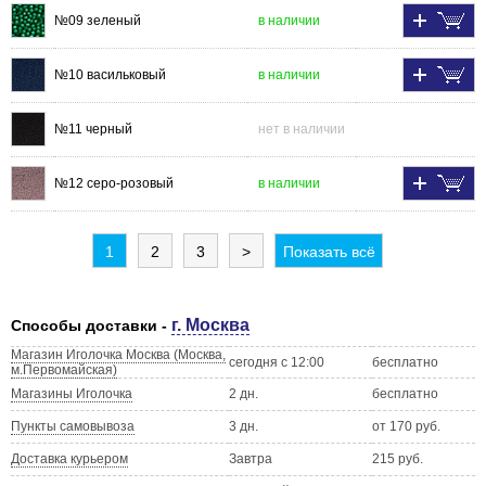
№09 зеленый
в наличии
№10 васильковый
в наличии
№11 черный
нет в наличии
№12 серо-розовый
в наличии
1
2
3
>
Показать всё
г. Москва
Способы доставки -
Магазин Иголочка Москва (Москва,
сегодня с 12:00
бесплатно
м.Первомайская)
Магазины Иголочка
2 дн.
бесплатно
Пункты самовывоза
3 дн.
от 170 руб.
Доставка курьером
Завтра
215 руб.