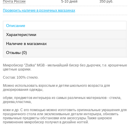
Почта России
5-10 дней
350 руб.
Проверить наличие в розничных магазинах
Описание
Характеристики
Наличие в магазинах
Отзывы (0)
Микробисер "Zlatka" MGB - мельчайший бисер без дырочек, т.е. крошечные
цветные шарики.
Состав: 100% стекло.
Можно использовать взрослым и детям школьного возраста для
декорирования одежды,
обуви, предметов интерьера из самых различных материалов - стекла,
дерева,пластика,
кожи и др. С его помощью можно изготовить оригинальные украшения для
праздничного стола или эксклюзивыные детали интерьера, обновить
привычные предметы обстановки или аксессуары.Также широкое
применение микробисер получил в дизайне ногтей.