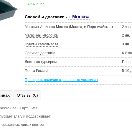
в наличии
г. Москва
Способы доставки -
Магазин Иголочка Москва (Москва, м.Первомайская)
2 час
Магазины Иголочка
2 дн.
Пункты самовывоза
3 дн.
Срочная доставка
6-8 ч
Доставка курьером
Посл
Почта России
5-10 
Проверить наличие в розничных магазинах
зинах
Отзывы (0)
ческой пены арт. FWB.
пускает влагу и поддерживает
 срезанных живых цветов.