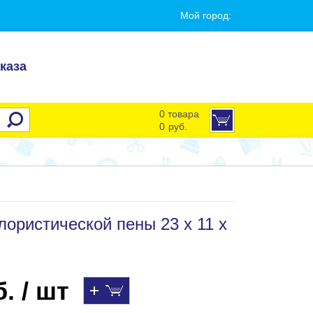
Мой город:
каза
0 товара
0
руб.
ористической пены 23 x 11 x
. / шт