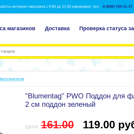
аботы интернет-магазина с 9:00 до 21:00 ежедневно, тел.:
8 (800) 700-51-37
са магазинов
Доставка
Проверка статуса за
Наполнители
"Blumentag" PWO Поддон для фл
2 см поддон зеленый
161.00
119.00 руб
Цена