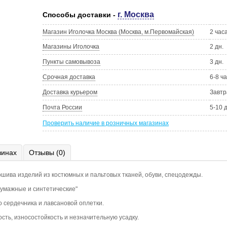
г. Москва
Способы доставки -
Магазин Иголочка Москва (Москва, м.Первомайская)
2 час
Магазины Иголочка
2 дн.
Пункты самовывоза
3 дн.
Срочная доставка
6-8 ч
Доставка курьером
Завтр
Почта России
5-10 
Проверить наличие в розничных магазинах
зинах
Отзывы (0)
шива изделий из костюмных и пальтовых тканей, обуви, спецодежды.
умажные и синтетические"
о сердечника и лавсановой оплетки.
сть, износостойкость и незначительную усадку.