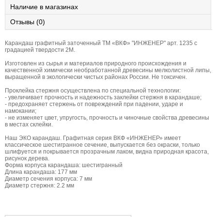
Наличие в магазинах
Отзывы (0)
Карандаш графитный заточенный ТМ «ВКФ» "ИНЖЕНЕР" арт. 1235 с
градацией твердости 2М.
Изготовлен из сырья и материалов природного происхождения и
качественной химически необработанной древесины мелколистной липы,
выращенной в экологически чистых районах России. Не токсичен.
Проклейка стержня осуществлена по специальной технологии:
- увеличивает прочность и надежность заклейки стержня в карандаше;
- предохраняет стержень от повреждений при падении, ударе и
намокании;
- не изменяет цвет, упругость, прочность и чиночные свойства древесины
в местах склейки.
Наш ЭКО карандаш. Графитная серия ВКФ «ИНЖЕНЕР» имеет
классическое шестигранное сечение, выпускается без окраски, только
шлифуется и покрывается прозрачным лаком, видна природная красота,
рисунок дерева.
Форма корпуса карандаша: шестигранный
Длина карандаша: 177 мм
Диаметр сечения корпуса: 7 мм
Диаметр стержня: 2.2 мм