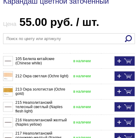
Карандаш цветной заточенный
55.00 руб. / шт.
Цена
105 Белила китайские
в наличии
(Chinese white)
212 Охра светлая (Ochre light)
в наличии
213 Охра золотистая (Ochre
в наличии
gold)
215 Неаполитанский
телесный светлый (Naples
в наличии
flesh light)
216 Неаполитанский желтый
в наличии
(Naples yellow)
217 Неаполитанский
оранжево-желтый (Naples
в наличии