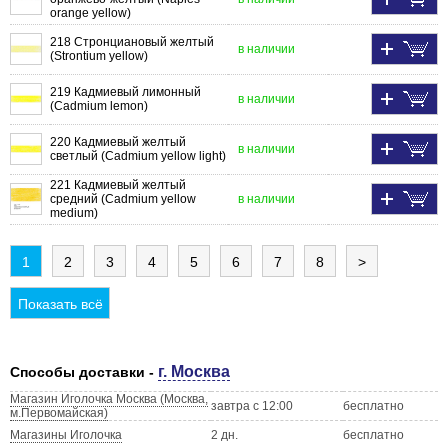
orange yellow)
218 Стронциановый желтый
в наличии
(Strontium yellow)
219 Кадмиевый лимонный
в наличии
(Cadmium lemon)
220 Кадмиевый желтый
в наличии
светлый (Cadmium yellow light)
221 Кадмиевый желтый
средний (Cadmium yellow
в наличии
medium)
1
2
3
4
5
6
7
8
>
Показать всё
г. Москва
Способы доставки -
Магазин Иголочка Москва (Москва,
завтра с 12:00
бесплатно
м.Первомайская)
Магазины Иголочка
2 дн.
бесплатно