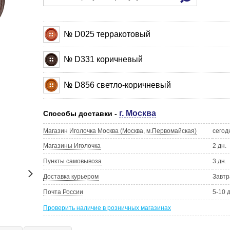
№ D025 терракотовый
№ D331 коричневый
№ D856 светло-коричневый
г. Москва
Способы доставки -
Магазин Иголочка Москва (Москва, м.Первомайская)
сегод
Магазины Иголочка
2 дн.
Пункты самовывоза
3 дн.
Доставка курьером
Завтр
Почта России
5-10 
Проверить наличие в розничных магазинах