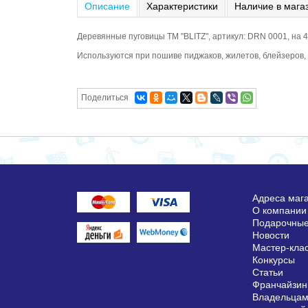
Описание
Характеристики
Наличие в мага
Деревянные пуговицы ТМ "BLITZ", артикул: DRN 0001, на 
Используются при пошиве пиджаков, жилетов, блейзеров, к
Поделиться
Адреса маг
О компании
Подарочные
Новости
Мастер-кла
Конкурсы
Статьи
Франчайзин
Владельцам