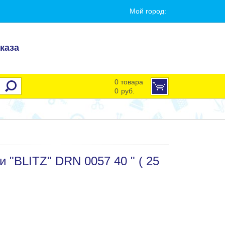
Мой город:
каза
0 товара
0
руб.
 "BLITZ" DRN 0057 40 " ( 25