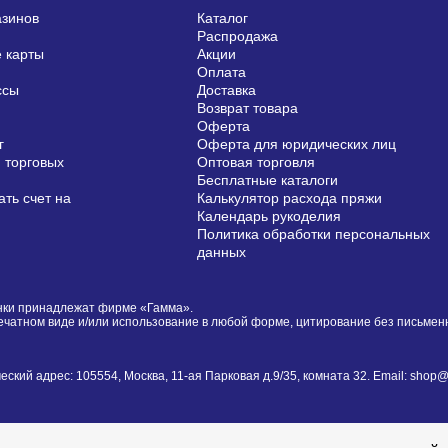
азинов
Каталог
Распродажа
 карты
Акции
Оплата
ссы
Доставка
Возврат товара
Оферта
г
Оферта для юридических лиц
 торговых
Оптовая торговля
Бесплатные каталоги
ть счет на
Калькулятор расхода пряжи
Календарь рукоделия
Политика обработки персональных
данных
сунки принадлежат фирме «Гамма».
печатном виде и/или использование в любой форме, цитирование без письме
й адрес: 105554, Москва, 11-ая Парковая д.9/35, комната 32. Email: shop@i