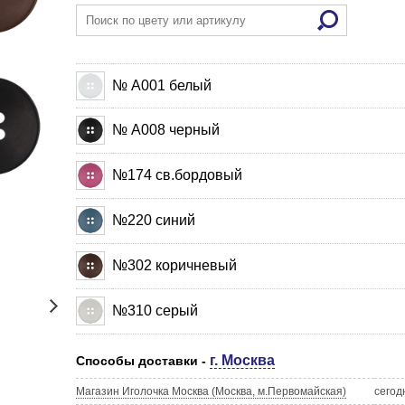
№ А001 белый
№ А008 черный
№174 св.бордовый
№220 синий
№302 коричневый
№310 серый
г. Москва
Способы доставки -
Магазин Иголочка Москва (Москва, м.Первомайская)
сегод