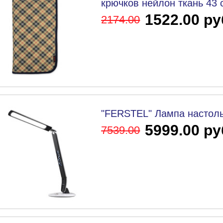
крючков нейлон ткань 43 
1522.00 ру
2174
.00
"FERSTEL" Лампа настоль
5999.00 ру
7539
.00