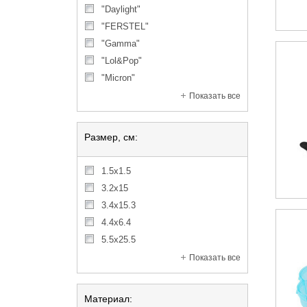
"Daylight"
"FERSTEL"
"Gamma"
"Lol&Pop"
"Micron"
Показать все
Размер, см:
1.5x1.5
3.2x15
3.4x15.3
4.4x6.4
5.5x25.5
Показать все
Материал: