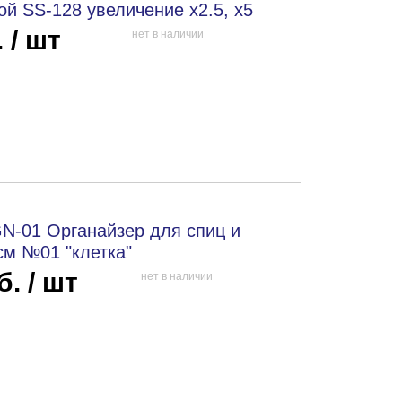
й SS-128 увеличение х2.5, х5
 / шт
нет в наличии
N-01 Органайзер для спиц и
см №01 "клетка"
б. / шт
нет в наличии