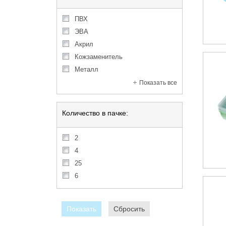
ПВХ
ЭВА
акрил
кожзаменитель
металл
Показать все
Количество в пачке:
2
4
25
6
Показать
Сбросить