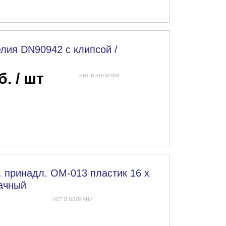
елия DN90942 с клипсой /
б. / шт
нет в наличии
 принадл. OM-013 пластик 16 x
рачный
нет в наличии