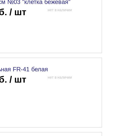
см №03 "клетка бежевая"
б. / шт
нет в наличии
ная FR-41 белая
б. / шт
нет в наличии