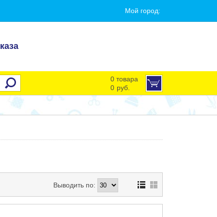
Мой город:
каза
0 товара
0
руб.
Выводить по: