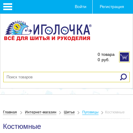
Toggle
Войти
Регистрация
navigation
0 товара
0
руб.
Главная
Интернет-магазин
Шитье
Пуговицы
Костюмные
Костюмные