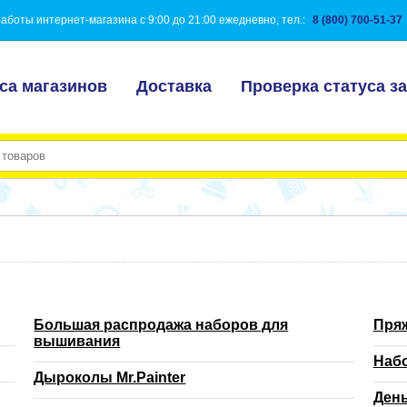
аботы интернет-магазина с 9:00 до 21:00 ежедневно, тел.:
8 (800) 700-51-37
са магазинов
Доставка
Проверка статуса за
Большая распродажа наборов для
Пряж
вышивания
Наб
Дыроколы Mr.Painter
День