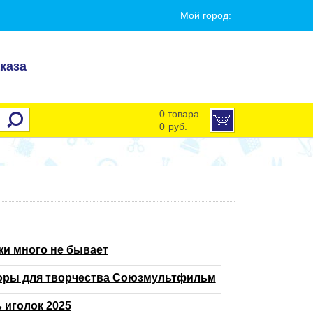
Мой город:
каза
0 товара
0
руб.
и много не бывает
оры для творчества Союзмультфильм
 иголок 2025