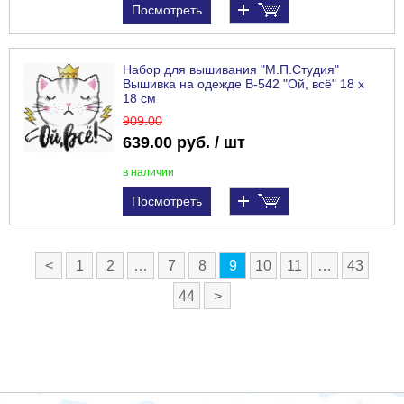
Посмотреть
Набор для вышивания "М.П.Студия"
Вышивка на одежде В-542 "Ой, всё" 18 х
18 см
909
.00
639.00 руб. / шт
в наличии
Посмотреть
<
1
2
…
7
8
9
10
11
…
43
44
>