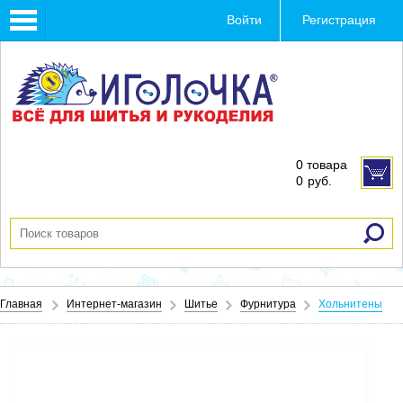
Toggle
Войти
Регистрация
navigation
0 товара
0
руб.
Главная
Интернет-магазин
Шитье
Фурнитура
Хольнитены