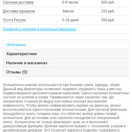
Срочная доставка
6-8 часов
500 руб.
Доставка курьером
Завтра
215 руб.
Почта России
5-10 дней
350 руб.
Проверить наличие в розничных магазинах
Описание
Характеристики
Наличие в магазинах
Отзывы (0)
Хольнитены широко используются при пошиве сумок, одежды, обуви.
Данный вид фурнитуры позволяет надежно соединить ткань в местах,
подвергающихся дополнительным нагрузкам. Односторонние хольнитены
состоят из шляпки и ножки. Применяются такие заклепки там, где
изнаночная сторона не видна или нужна плоская внутренняя
поверхность. Чтобы крепко зафиксировать карман на джинсах, можно
воспользоваться односторонними хольнитенами. Для прочной фиксации
понадобится знать толщину шва, что облегчит выбор длины 'ножки'
хольнитена. Для установки этих заклепок понадобится специальный
пресс. Хольнитены не только фиксируют шов, но и выполняют
декоративную функцию. Шляпки заклепок бывают с тиснением, узором и
дизайнерским декором. Это позволит украсить изделие, подчеркнуть