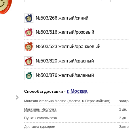
№503/266 желтый/синий
№503/516 желтый/розовый
№503/523 желтый/оранжевый
№503/820 желтый/красный
№503/876 желтый/зеленый
г. Москва
Способы доставки -
Магазин Иголочка Москва (Москва, м.Первомайская)
завтр
Магазины Иголочка
2 дн.
Пункты самовывоза
3 дн.
Доставка курьером
Завтр