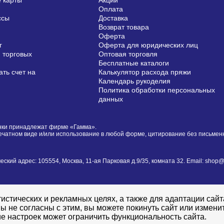
 карты
Акции
Оплата
ссы
Доставка
Возврат товара
Оферта
г
Оферта для юридических лиц
 торговых
Оптовая торговля
Бесплатные каталоги
ть счет на
Калькулятор расхода пряжи
Календарь рукоделия
Политика обработки персональных
данных
сунки принадлежат фирме «Гамма».
печатном виде и/или использование в любой форме, цитирование без письме
й адрес: 105554, Москва, 11-ая Парковая д.9/35, комната 32. Email: shop@i
истических и рекламных целях, а также для адаптации сай
ы не согласны с этим, вы можете покинуть сайт или измени
е настроек может ограничить функциональность сайта.