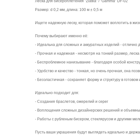
Леска для бисероплетения "Zlatka" / "Gamma" DF-02
Размер: d 0,2 мм, длина: 100 м ± 0,5 м
Ищете надежную леску, которая поможет воплотить в жизн
Почему выбирают именно её:
- Идеальна для сложных и аккуратных изделий - отлично 
- Прочная и надежная - несмотря на тонкий размер, леск
- Беспроблемное нанизывание - благодаря особой конструк
- Удобство и качество - тонкая, но очень прочная, она п
- Безэластичная - сохраняет форму и структуру в готово
Идеально подходит для:
- Создания браслетов, ожерелий и серег
- Воплощения сложных дизайнерских решений и объемны
- Работы с рубленым бисером, стеклярусом и другими мел
Пусть ваши украшения будут выглядеть идеально и держа