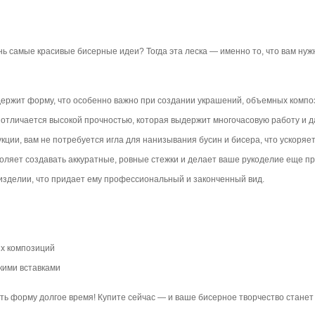
ь самые красивые бисерные идеи? Тогда эта леска — именно то, что вам нуж
держит форму, что особенно важно при создании украшений, объемных композ
а отличается высокой прочностью, которая выдержит многочасовую работу и 
ции, вам не потребуется игла для нанизывания бусин и бисера, что ускоряет
озволяет создавать аккуратные, ровные стежки и делает ваше рукоделие еще п
м изделии, что придает ему профессиональный и законченный вид.
х композиций
кими вставками
ть форму долгое время! Купите сейчас — и ваше бисерное творчество станет