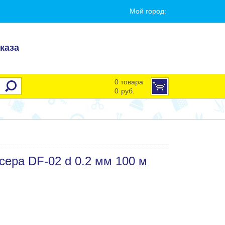
Мой город:
каза
0 товара
0
руб.
сера DF-02 d 0.2 мм 100 м