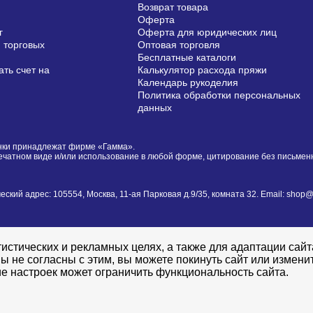
Возврат товара
Оферта
г
Оферта для юридических лиц
 торговых
Оптовая торговля
Бесплатные каталоги
ть счет на
Калькулятор расхода пряжи
Календарь рукоделия
Политика обработки персональных
данных
сунки принадлежат фирме «Гамма».
печатном виде и/или использование в любой форме, цитирование без письме
й адрес: 105554, Москва, 11-ая Парковая д.9/35, комната 32. Email: shop@i
истических и рекламных целях, а также для адаптации сай
ы не согласны с этим, вы можете покинуть сайт или измени
е настроек может ограничить функциональность сайта.