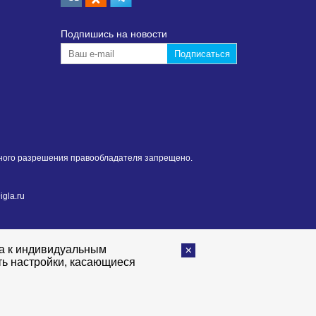
Подпишиcь на новости
нного разрешения правообладателя запрещено.
gla.ru
та к индивидуальным
ть настройки, касающиеся