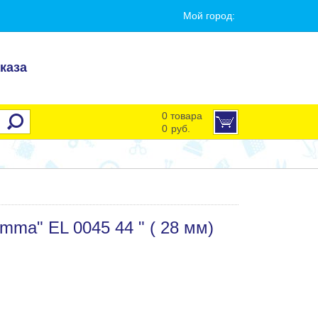
Мой город:
каза
0 товара
0
руб.
ma" EL 0045 44 " ( 28 мм)