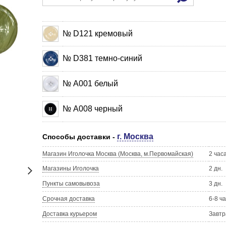
№ D121 кремовый
№ D381 темно-синий
№ А001 белый
№ А008 черный
г. Москва
Способы доставки -
Магазин Иголочка Москва (Москва, м.Первомайская)
2 час
Магазины Иголочка
2 дн.
Пункты самовывоза
3 дн.
Срочная доставка
6-8 ч
Доставка курьером
Завтр