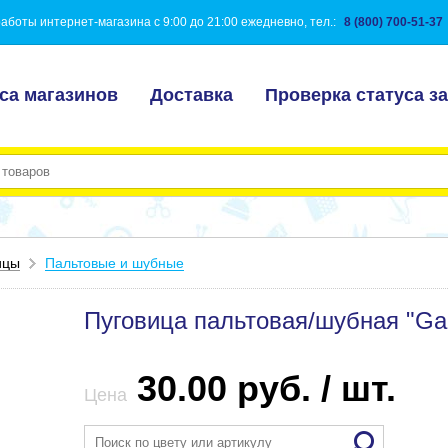
аботы интернет-магазина с 9:00 до 21:00 ежедневно, тел.:
8 (800) 700-51-37
са магазинов
Доставка
Проверка статуса за
ицы
Пальтовые и шубные
Пуговица пальтовая/шубная "Gam
30.00 руб. / шт.
Цена