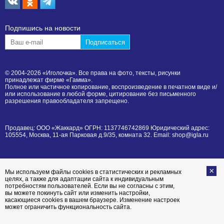
Подпишиcь на новости
© 2004-2026 «Иголочка». Все права на фото, тексты, рисунки
принадлежат фирме «Гамма».
Полное или частичное копирование, воспроизведение в печатном виде и/
или использование в любой форме, цитирование без письменного
разрешения правообладателя запрещено.
Продавец: ООО «Жаккард» ОГРН: 1137746742869 Юридический адрес:
105554, Москва, 11-ая Парковая д.9/35, комната 32. Email: shop@igla.ru
Мы используем файлы cookies в статистических и рекламных
целях, а также для адаптации сайта к индивидуальным
потребностям пользователей. Если вы не согласны с этим,
вы можете покинуть сайт или изменить настройки,
касающиеся cookies в вашем браузере. Изменение настроек
может ограничить функциональность сайта.