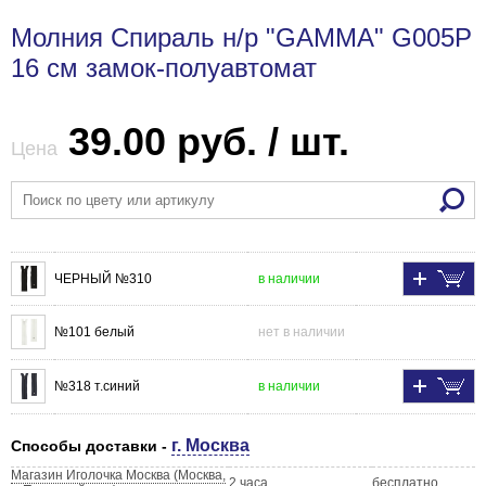
Молния Спираль н/р "GAMMA" G005P
16 см замок-полуавтомат
39.00 руб. / шт.
Цена
ЧЕРНЫЙ №310
в наличии
№101 белый
нет в наличии
№318 т.синий
в наличии
г. Москва
Способы доставки -
Магазин Иголочка Москва (Москва,
2 часа
бесплатно